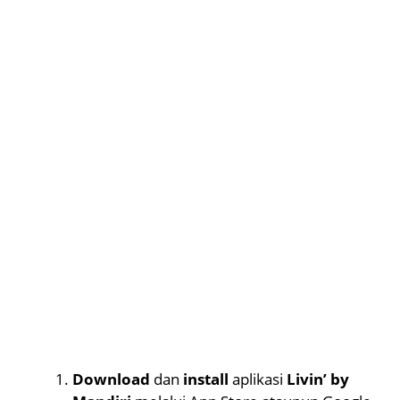
Download
dan
install
aplikasi
Livin’ by