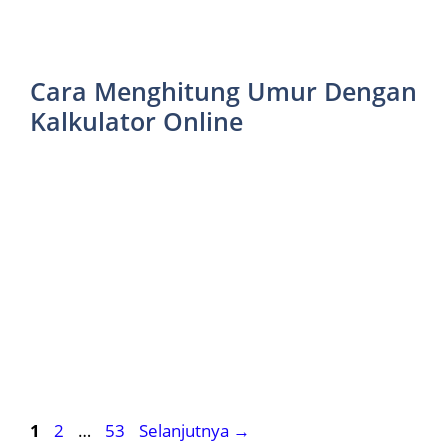
Cara Menghitung Umur Dengan
Kalkulator Online
Halaman
Halaman
Halaman
1
2
…
53
Selanjutnya
→