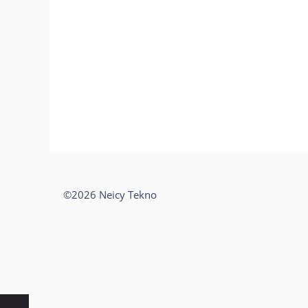
©2026 Neicy Tekno