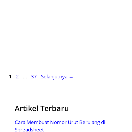
Halaman
Halaman
Halaman
1
2
…
37
Selanjutnya
→
Artikel Terbaru
Cara Membuat Nomor Urut Berulang di
Spreadsheet