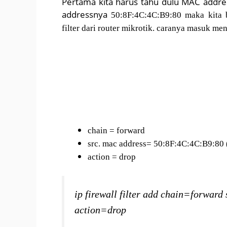
Pertama kita harus tahu dulu MAC addres
addressnya
50:8F:4C:4C:B9:80 maka kita 
filter dari router mikrotik. caranya masuk me
chain = forward
src. mac address=
50:8F:4C:4C:B9:80 
action = drop
ip firewall filter add chain=forwa
action=drop