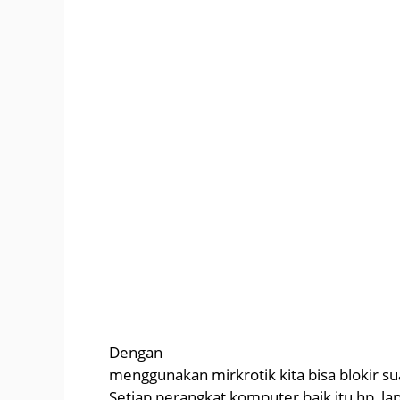
Dengan
menggunakan mirkrotik kita bisa blokir s
Setiap perangkat komputer baik itu hp, lap