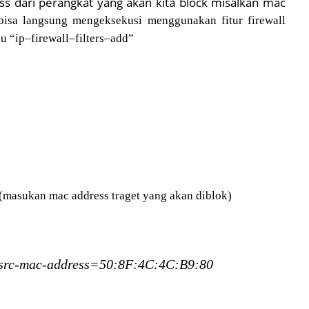
s dari perangkat yang akan kita block misalkan mac
bisa langsung mengeksekusi menggunakan fitur firewall
nu “ip–firewall–filters–add”
(masukan mac address traget yang akan diblok)
rd src-mac-address=50:8F:4C:4C:B9:80