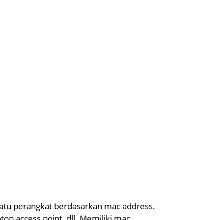
uatu perangkat berdasarkan mac address.
top,access point, dll. Memiliki mac