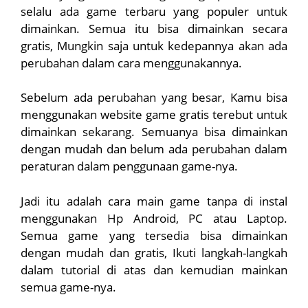
selalu ada game terbaru yang populer untuk
dimainkan. Semua itu bisa dimainkan secara
gratis, Mungkin saja untuk kedepannya akan ada
perubahan dalam cara menggunakannya.
Sebelum ada perubahan yang besar, Kamu bisa
menggunakan website game gratis terebut untuk
dimainkan sekarang. Semuanya bisa dimainkan
dengan mudah dan belum ada perubahan dalam
peraturan dalam penggunaan game-nya.
Jadi itu adalah cara main game tanpa di instal
menggunakan Hp Android, PC atau Laptop.
Semua game yang tersedia bisa dimainkan
dengan mudah dan gratis, Ikuti langkah-langkah
dalam tutorial di atas dan kemudian mainkan
semua game-nya.