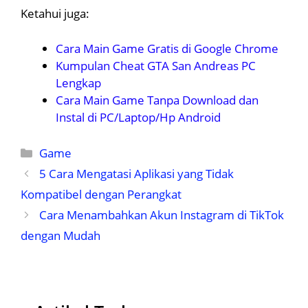
Ketahui juga:
Cara Main Game Gratis di Google Chrome
Kumpulan Cheat GTA San Andreas PC
Lengkap
Cara Main Game Tanpa Download dan
Instal di PC/Laptop/Hp Android
Kategori
Game
5 Cara Mengatasi Aplikasi yang Tidak
Kompatibel dengan Perangkat
Cara Menambahkan Akun Instagram di TikTok
dengan Mudah