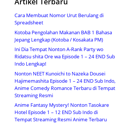
Artikel Terbaru
Cara Membuat Nomor Urut Berulang di
Spreadsheet
Kotoba Pengolahan Makanan BAB 1 Bahasa
Jepang Lengkap (Kotoba / Kosakata PM)
Ini Dia Tempat Nonton A-Rank Party wo
Ridatsu shita Ore wa Episode 1 – 24 END Sub
Indo Lengkap!
Nonton NEET Kunoichi to Nazeka Dousei
Hajimemashita Episode 1 – 24 END Sub Indo,
Anime Comedy Romance Terbaru di Tempat
Streaming Resmi
Anime Fantasy Mystery! Nonton Tasokare
Hotel Episode 1 – 12 END Sub Indo di
Tempat Streaming Resmi Anime Terbaru