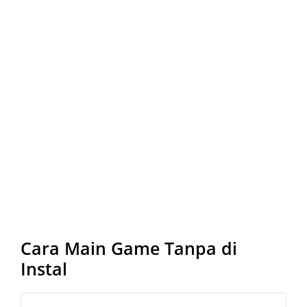
Cara Main Game Tanpa di
Instal