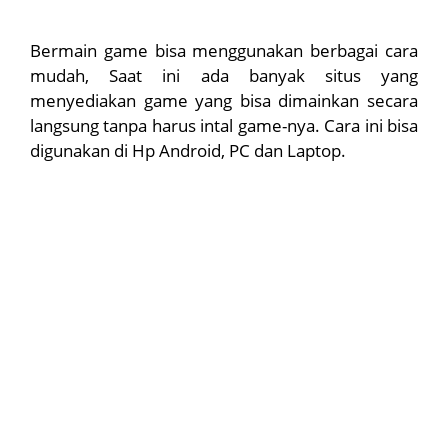
Bermain game bisa menggunakan berbagai cara
mudah, Saat ini ada banyak situs yang
menyediakan game yang bisa dimainkan secara
langsung tanpa harus intal game-nya. Cara ini bisa
digunakan di Hp Android, PC dan Laptop.