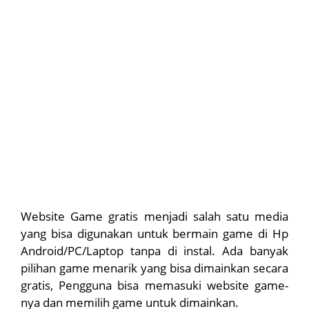
Website Game gratis menjadi salah satu media
yang bisa digunakan untuk bermain game di Hp
Android/PC/Laptop tanpa di instal. Ada banyak
pilihan game menarik yang bisa dimainkan secara
gratis, Pengguna bisa memasuki website game-
nya dan memilih game untuk dimainkan.