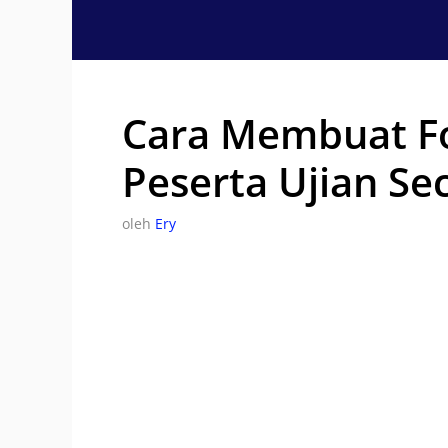
Langsung
ke
isi
Cara Membuat F
Peserta Ujian Se
oleh
Ery