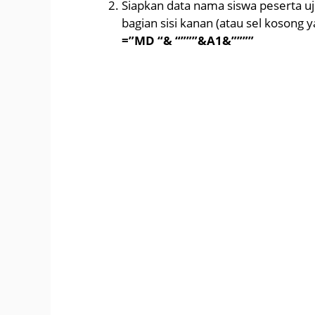
Siapkan data nama siswa peserta u
bagian sisi kanan (atau sel kosong 
=”MD “& “”””&A1&””””