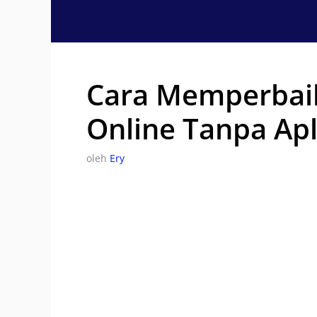
Langsung
ke
isi
Cara Memperbai
Online Tanpa Apl
oleh
Ery