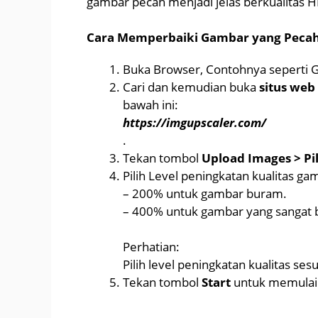
gambar pecah menjadi jelas berkualitas HD
Cara Memperbaiki Gambar yang Pecah 
Buka Browser, Contohnya seperti 
Cari dan kemudian buka
situs web
bawah ini:
https://imgupscaler.com/
.
Tekan tombol
Upload Images > Pi
Pilih Level peningkatan kualitas ga
– 200% untuk gambar buram.
– 400% untuk gambar yang sangat
Perhatian:
Pilih level peningkatan kualitas s
Tekan tombol
Start
untuk memula