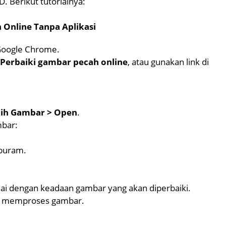
. Berikut tutorialnya:
Online Tanpa Aplikasi
Google Chrome.
 Perbaiki gambar pecah online
, atau gunakan link di
lih Gambar > Open
.
mbar:
 buram.
esuai dengan keadaan gambar yang akan diperbaiki.
i memproses gambar.