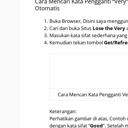
Cara Mencari Kata Pengganti “Very”
Otomatis
Buka Browser, Disini saya menggu
Cari dan buka Situs
Lose the Very
a
Masukan kata sifat sederhana yang
Kemudian tekan tombol
Get/Refre
Cara Mencari Kata Pengganti Ve
Keterangan:
Perhatikan gambar di atas, Contoh 
dengan kata sifat “
Good
“. Setelah