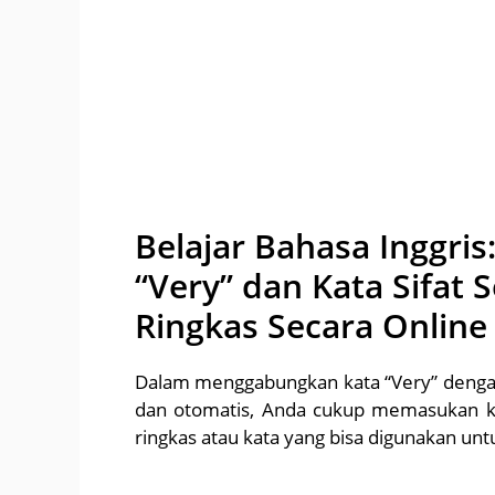
Belajar Bahasa Inggri
“Very” dan Kata Sifat
Ringkas Secara Online
Dalam menggabungkan kata “Very” dengan
dan otomatis, Anda cukup memasukan ka
ringkas atau kata yang bisa digunakan unt