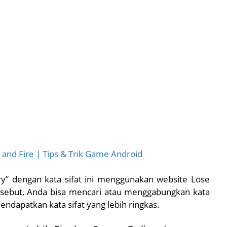
 and Fire | Tips & Trik Game Android
y” dengan kata sifat ini menggunakan website Lose
rsebut, Anda bisa mencari atau menggabungkan kata
ndapatkan kata sifat yang lebih ringkas.