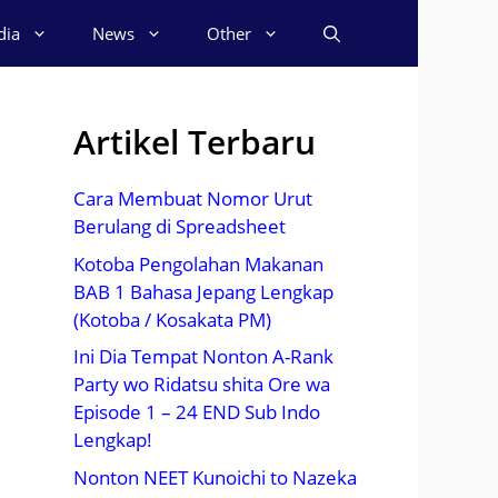
dia
News
Other
Artikel Terbaru
Cara Membuat Nomor Urut
Berulang di Spreadsheet
Kotoba Pengolahan Makanan
BAB 1 Bahasa Jepang Lengkap
(Kotoba / Kosakata PM)
Ini Dia Tempat Nonton A-Rank
Party wo Ridatsu shita Ore wa
Episode 1 – 24 END Sub Indo
Lengkap!
Nonton NEET Kunoichi to Nazeka