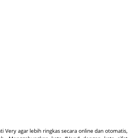
i Very agar lebih ringkas secara online dan otomatis,