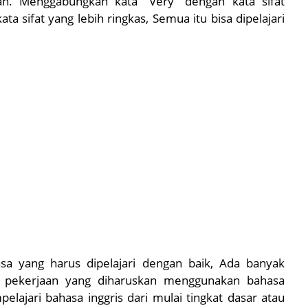
h. Menggabungkan kata “Very” dengan kata sifat
 sifat yang lebih ringkas, Semua itu bisa dipelajari
asa yang harus dipelajari dengan baik, Ada banyak
n pekerjaan yang diharuskan menggunakan bahasa
elajari bahasa inggris dari mulai tingkat dasar atau