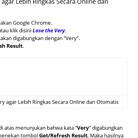
 agar Lebih Ringkas Secara Online dan
nakan Google Chrome.
tau klik disini
Lose the Very
.
 akan digabungkan dengan “Very”.
sh Result
.
ry agar Lebih Ringkas Secara Online dan Otomatis
di atas menunjukan bahwa kata “
Very
” digabungkan
 menekan tombol
Get/Refresh Result
, Maka hasilnya