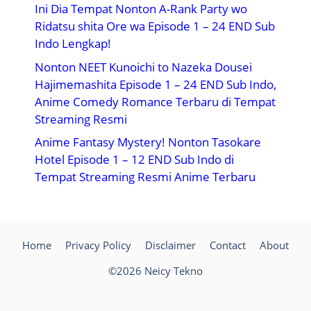
Ini Dia Tempat Nonton A-Rank Party wo
Ridatsu shita Ore wa Episode 1 – 24 END Sub
Indo Lengkap!
Nonton NEET Kunoichi to Nazeka Dousei
Hajimemashita Episode 1 – 24 END Sub Indo,
Anime Comedy Romance Terbaru di Tempat
Streaming Resmi
Anime Fantasy Mystery! Nonton Tasokare
Hotel Episode 1 – 12 END Sub Indo di
Tempat Streaming Resmi Anime Terbaru
Home
Privacy Policy
Disclaimer
Contact
About
©2026 Neicy Tekno