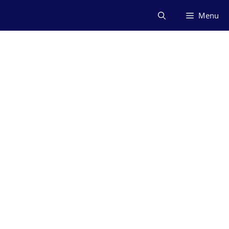
Langsung
Menu
ke
isi