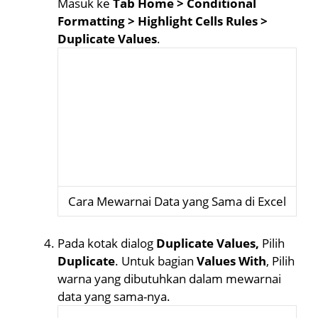
Masuk ke
Tab Home > Conditional
Formatting > Highlight Cells Rules >
Duplicate Values
.
Cara Mewarnai Data yang Sama di Excel
Pada kotak dialog
Duplicate Values,
Pilih
Duplicate
. Untuk bagian
Values With
, Pilih
warna yang dibutuhkan dalam mewarnai
data yang sama-nya.