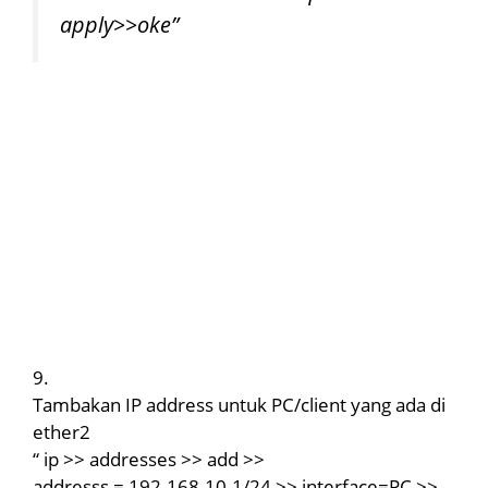
apply>>oke”
9.
Tambakan IP address untuk PC/client yang ada di
ether2
“ ip >> addresses >> add >>
addresss = 192.168.10.1/24 >> interface=PC >>