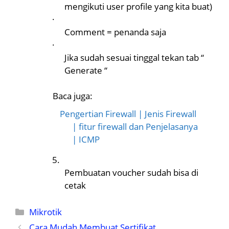
mengikuti user profile yang kita buat)
·
Comment = penanda saja
·
Jika sudah sesuai tinggal tekan tab “
Generate “
Baca juga:
Pengertian Firewall | Jenis Firewall
| fitur firewall dan Penjelasanya
| ICMP
5.
Pembuatan voucher sudah bisa di
cetak
Kategori
Mikrotik
Cara Mudah Membuat Sertifikat