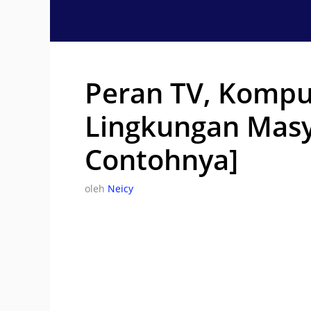
Langsung
ke
isi
Peran TV, Kompu
Lingkungan Mas
Contohnya]
oleh
Neicy