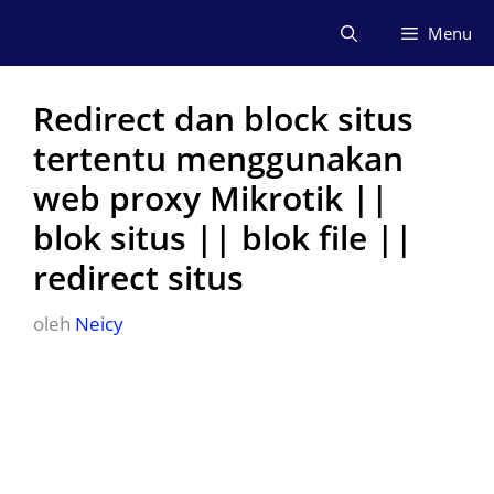
Langsung
Menu
ke
isi
Redirect dan block situs
tertentu menggunakan
web proxy Mikrotik ||
blok situs || blok file ||
redirect situs
oleh
Neicy