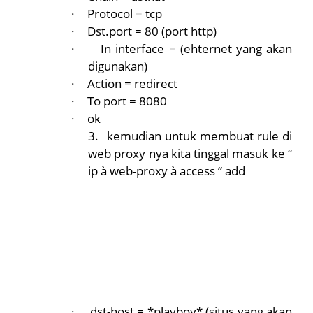
·
Protocol = tcp
·
Dst.port = 80 (port http)
·
In interface = (ehternet yang akan
digunakan)
·
Action = redirect
·
To port = 8080
·
ok
3.
kemudian untuk membuat rule di
web proxy nya kita tinggal masuk ke “
ip
à
web-proxy
à
access “ add
·
dst-host = *playboy* (situs yang akan