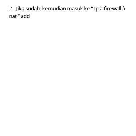
2.
Jika sudah, kemudian masuk ke “ Ip
à
firewall
à
nat “ add