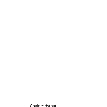
·
Chain = dstnat