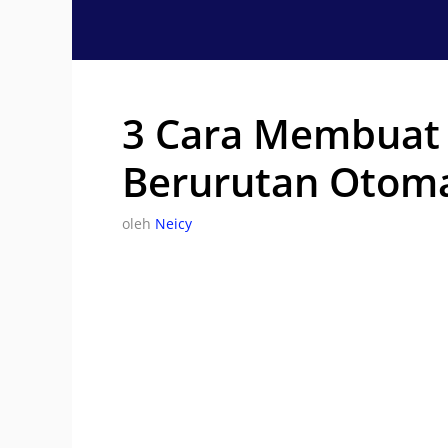
Langsung
ke
isi
3 Cara Membuat 
Berurutan Otoma
oleh
Neicy