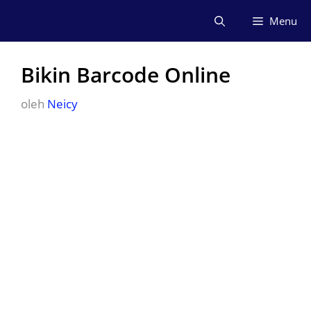
Langsung
Menu
ke
isi
Bikin Barcode Online
oleh
Neicy