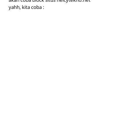
yahh, kita coba :