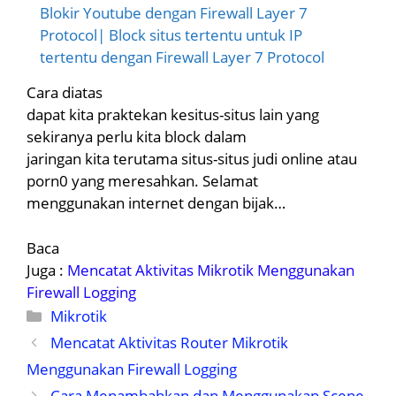
Blokir Youtube dengan Firewall Layer 7
Protocol| Block situs tertentu untuk IP
tertentu dengan Firewall Layer 7 Protocol
Cara diatas
dapat kita praktekan kesitus-situs lain yang
sekiranya perlu kita block dalam
jaringan kita terutama situs-situs judi online atau
porn0 yang meresahkan. Selamat
menggunakan internet dengan bijak…
Baca
Juga :
Mencatat Aktivitas Mikrotik Menggunakan
Firewall Logging
Kategori
Mikrotik
Mencatat Aktivitas Router Mikrotik
Menggunakan Firewall Logging
Cara Menambahkan dan Menggunakan Scene