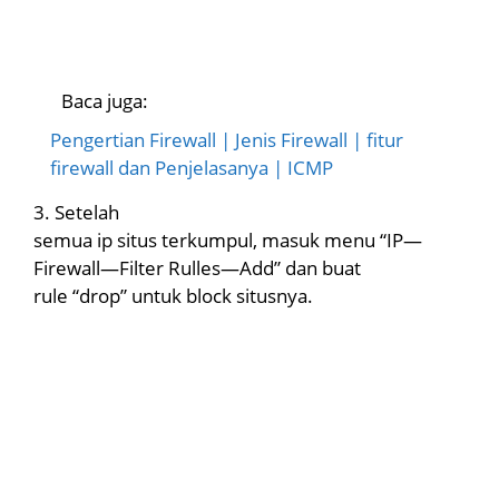
Baca juga:
Pengertian Firewall | Jenis Firewall | fitur
firewall dan Penjelasanya | ICMP
3. Setelah
semua ip situs terkumpul, masuk menu “IP—
Firewall—Filter Rulles—Add” dan buat
rule “drop” untuk block situsnya.