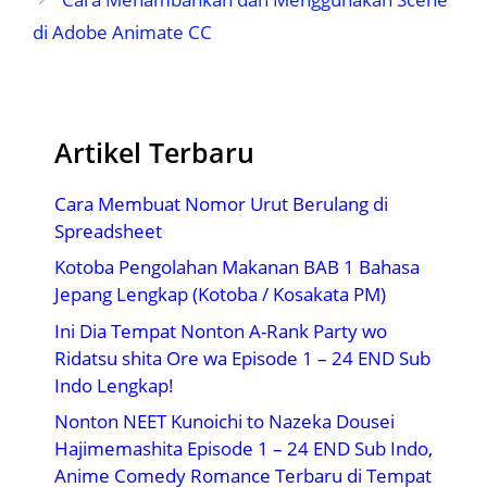
di Adobe Animate CC
Artikel Terbaru
Cara Membuat Nomor Urut Berulang di
Spreadsheet
Kotoba Pengolahan Makanan BAB 1 Bahasa
Jepang Lengkap (Kotoba / Kosakata PM)
Ini Dia Tempat Nonton A-Rank Party wo
Ridatsu shita Ore wa Episode 1 – 24 END Sub
Indo Lengkap!
Nonton NEET Kunoichi to Nazeka Dousei
Hajimemashita Episode 1 – 24 END Sub Indo,
Anime Comedy Romance Terbaru di Tempat