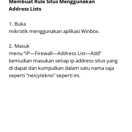
Membuat Rule Situs Menggunakan
Address Lists
1. Buka
mikrotik menggunakan aplikasi Winbox.
2. Masuk
menu “IP—Firewall—Address List—Add”
kemudian masukan setiap ip address situs yang
di dapat dan kumpulkan dalam satu nama saja
seperti “neicytekno” seperti ini.