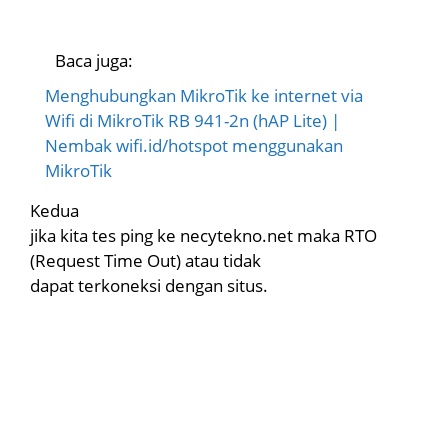
Baca juga:
Menghubungkan MikroTik ke internet via
Wifi di MikroTik RB 941-2n (hAP Lite) |
Nembak wifi.id/hotspot menggunakan
MikroTik
Kedua
jika kita tes ping ke necytekno.net maka RTO
(Request Time Out) atau tidak
dapat terkoneksi dengan situs.