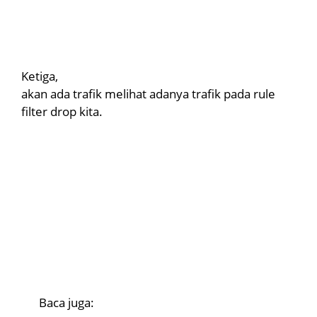
Ketiga,
akan ada trafik melihat adanya trafik pada rule
filter drop kita.
Baca juga: