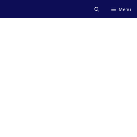
Langsung
Menu
ke
isi