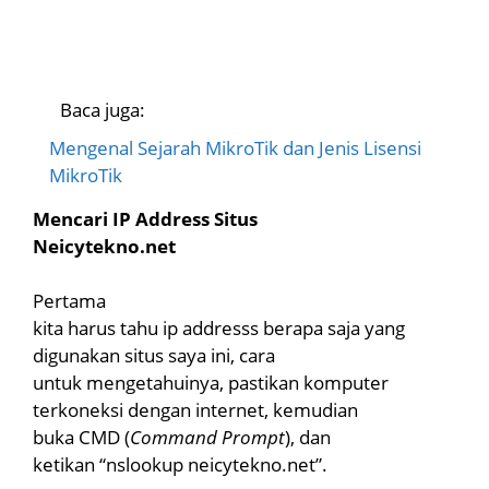
Baca juga:
Mengenal Sejarah MikroTik dan Jenis Lisensi
MikroTik
Mencari IP Address Situs
Neicytekno.net
Pertama
kita harus tahu ip addresss berapa saja yang
digunakan situs saya ini, cara
untuk mengetahuinya, pastikan komputer
terkoneksi dengan internet, kemudian
buka CMD (
Command Prompt
), dan
ketikan “nslookup neicytekno.net”.