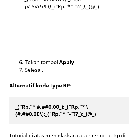
(#,##0.00\);_
(“Rp.”* “-“??_
);
_(@_)
Tekan tombol
Apply
.
Selesai.
Alternatif kode type RP:
_("Rp."* #,##0.00_);_("Rp."* \
(#,##0.00\);_("Rp."* "-"??_);_(@_)
Tutorial di atas menjelaskan cara membuat Rp di