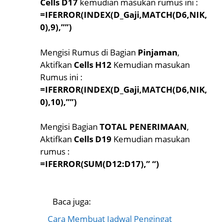
Cells D17
kemudian masukan rumus ini :
=IFERROR(INDEX(D_Gaji,MATCH(D6,NIK,
0),9),””)
Mengisi Rumus di Bagian
Pinjaman
,
Aktifkan
Cells H12
Kemudian masukan
Rumus ini :
=IFERROR(INDEX(D_Gaji,MATCH(D6,NIK,
0),10),””)
Mengisi Bagian
TOTAL PENERIMAAN
,
Aktifkan
Cells D19
Kemudian masukan
rumus :
=IFERROR(SUM(D12:D17),” “)
Baca juga:
Cara Membuat Jadwal Pengingat