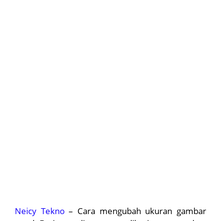
Neicy Tekno
– Cara mengubah ukuran gambar