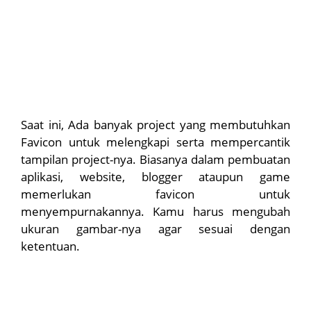
Saat ini, Ada banyak project yang membutuhkan
Favicon untuk melengkapi serta mempercantik
tampilan project-nya. Biasanya dalam pembuatan
aplikasi, website, blogger ataupun game
memerlukan favicon untuk
menyempurnakannya. Kamu harus mengubah
ukuran gambar-nya agar sesuai dengan
ketentuan.