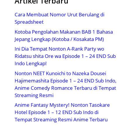
Artikel Terbaru
Cara Membuat Nomor Urut Berulang di
Spreadsheet
Kotoba Pengolahan Makanan BAB 1 Bahasa
Jepang Lengkap (Kotoba / Kosakata PM)
Ini Dia Tempat Nonton A-Rank Party wo
Ridatsu shita Ore wa Episode 1 – 24 END Sub
Indo Lengkap!
Nonton NEET Kunoichi to Nazeka Dousei
Hajimemashita Episode 1 – 24 END Sub Indo,
Anime Comedy Romance Terbaru di Tempat
Streaming Resmi
Anime Fantasy Mystery! Nonton Tasokare
Hotel Episode 1 – 12 END Sub Indo di
Tempat Streaming Resmi Anime Terbaru