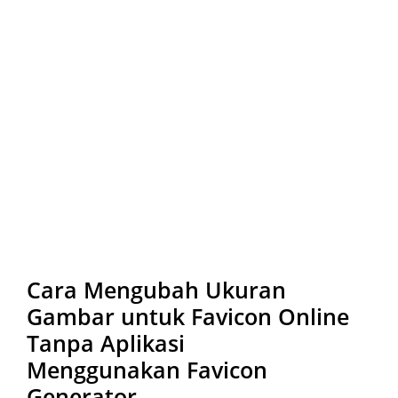
Cara Mengubah Ukuran
Gambar untuk Favicon Online
Tanpa Aplikasi
Menggunakan Favicon
Generator