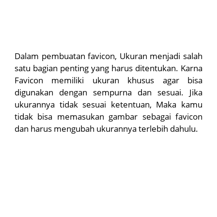
Dalam pembuatan favicon, Ukuran menjadi salah
satu bagian penting yang harus ditentukan. Karna
Favicon memiliki ukuran khusus agar bisa
digunakan dengan sempurna dan sesuai. Jika
ukurannya tidak sesuai ketentuan, Maka kamu
tidak bisa memasukan gambar sebagai favicon
dan harus mengubah ukurannya terlebih dahulu.