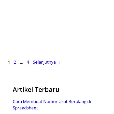
Halaman
Halaman
Halaman
1
2
…
4
Selanjutnya
→
Artikel Terbaru
Cara Membuat Nomor Urut Berulang di
Spreadsheet