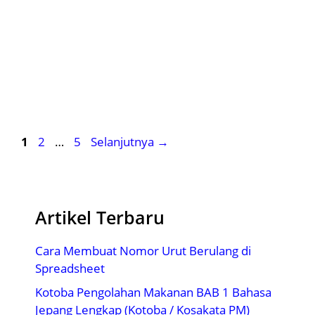
Halaman
Halaman
Halaman
1
2
…
5
Selanjutnya
→
Artikel Terbaru
Cara Membuat Nomor Urut Berulang di
Spreadsheet
Kotoba Pengolahan Makanan BAB 1 Bahasa
Jepang Lengkap (Kotoba / Kosakata PM)