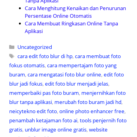
Tanpa Aplikasi
Cara Menghitung Kenaikan dan Penurunan
Persentase Online Otomatis
Cara Membuat Ringkasan Online Tanpa
Aplikasi
Kategori
Uncategorized
Tag
cara edit foto blur di hp
,
cara membuat foto
fokus otomatis
,
cara mempertajam foto yang
buram
,
cara mengatasi foto blur online
,
edit foto
blur jadi fokus
,
edit foto blur menjadi jelas
,
memperbaiki pas foto buram
,
menjernihkan foto
blur tanpa aplikasi
,
merubah foto buram jadi hd
,
neicytekno edit foto
,
online photo enhancer free
,
penambah ketajaman foto ai
,
tools penjernih foto
gratis
,
unblur image online gratis
,
website