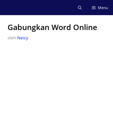
Langsung
Menu
ke
isi
Gabungkan Word Online
oleh
Neicy