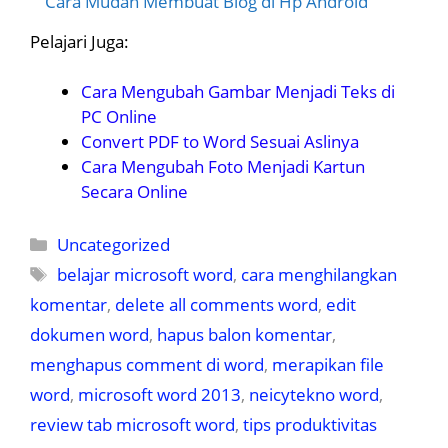
Cara Mudah Membuat Blog di Hp Android
Pelajari Juga:
Cara Mengubah Gambar Menjadi Teks di
PC Online
Convert PDF to Word Sesuai Aslinya
Cara Mengubah Foto Menjadi Kartun
Secara Online
Kategori
Uncategorized
Tag
belajar microsoft word
,
cara menghilangkan
komentar
,
delete all comments word
,
edit
dokumen word
,
hapus balon komentar
,
menghapus comment di word
,
merapikan file
word
,
microsoft word 2013
,
neicytekno word
,
review tab microsoft word
,
tips produktivitas