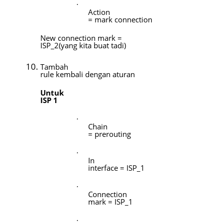
·
Action
= mark connection
New connection mark =
ISP_2(yang kita buat tadi)
Tambah
rule kembali dengan aturan
Untuk
ISP 1
·
Chain
= prerouting
·
In
interface = ISP_1
·
Connection
mark = ISP_1
·