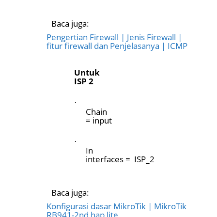
Baca juga:
Pengertian Firewall | Jenis Firewall |
fitur firewall dan Penjelasanya | ICMP
Untuk
ISP 2
·
Chain
= input
·
In
interfaces = ISP_2
Baca juga:
Konfigurasi dasar MikroTik | MikroTik
RB941-2nd hap lite