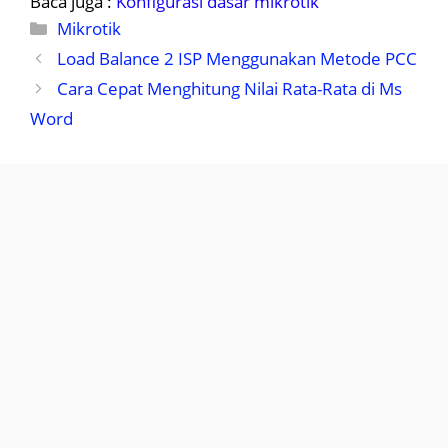
Baca juga :
Konfigurasi dasar mikrotik
Kategori
Mikrotik
Load Balance 2 ISP Menggunakan Metode PCC
Cara Cepat Menghitung Nilai Rata-Rata di Ms
Word