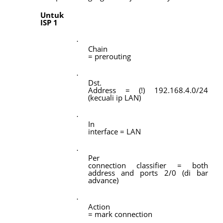
Untuk
ISP 1
·
Chain
= prerouting
·
Dst.
Address = (!) 192.168.4.0/24
(kecuali ip LAN)
·
In
interface = LAN
·
Per
connection classifier = both
address and ports 2/0 (di bar
advance)
·
Action
= mark connection