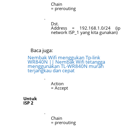
Chain
= prerouting
·
Dst.
Address = 192.168.1.0/24 (ip
network ISP_1 yang kita gunakan)
Baca juga:
Nembak Wifi menggukan Tp-link
WR840N || Nembak Wifi tetangga
menggunakan TL-WR840N murah
terjangkau dan cepat
·
Action
= Accept
Untuk
ISP 2
·
Chain
= prerouting