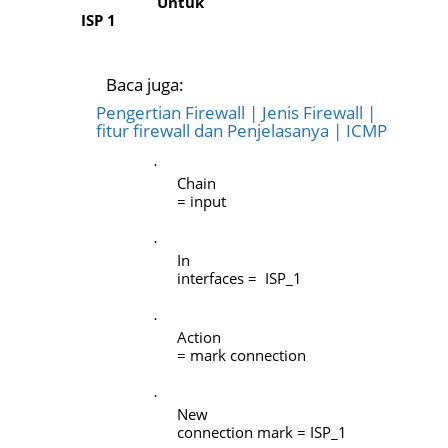
Untuk
ISP 1
Baca juga:
Pengertian Firewall | Jenis Firewall |
fitur firewall dan Penjelasanya | ICMP
·
Chain
= input
·
In
interfaces = ISP_1
·
Action
= mark connection
·
New
connection mark = ISP_1