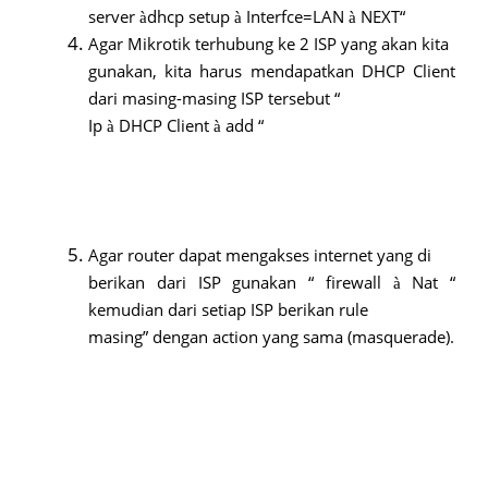
server
dhcp setup
Interfce=LAN
NEXT“
à
à
à
Agar Mikrotik terhubung ke 2 ISP yang akan kita
gunakan, kita harus mendapatkan DHCP Client
dari masing-masing ISP tersebut “
Ip
DHCP Client
add “
à
à
Agar router dapat mengakses internet yang di
berikan dari ISP gunakan “ firewall
Nat “
à
kemudian dari setiap ISP berikan rule
masing” dengan action yang sama (masquerade).