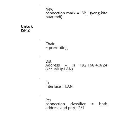
·
New
connection mark = ISP_1(yang kita
buat tadi)
Untuk
ISP 2
·
Chain
= prerouting
·
Dst.
Address = (!) 192.168.4.0/24
(kecuali ip LAN)
·
In
interface = LAN
·
Per
connection classifier = both
address and ports 2/1