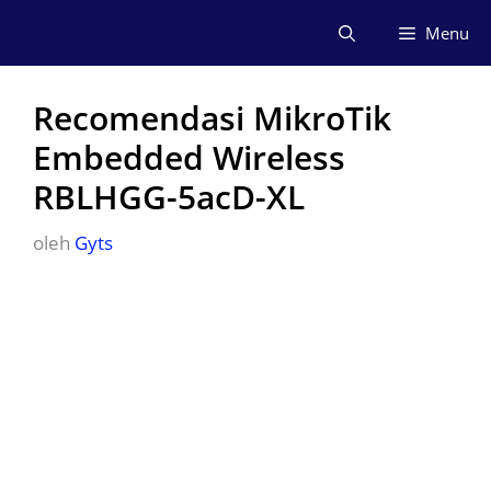
Langsung
Menu
ke
isi
Recomendasi MikroTik
Embedded Wireless
RBLHGG-5acD-XL
oleh
Gyts