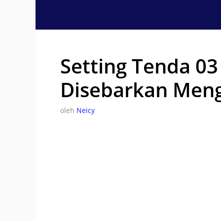
Langsung
ke
isi
Setting Tenda 0
Disebarkan Men
oleh
Neicy