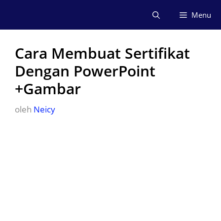
Langsung
Menu
ke
isi
Cara Membuat Sertifikat
Dengan PowerPoint
+Gambar
oleh
Neicy