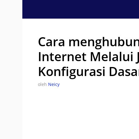
Langsung
ke
isi
Cara menghubun
Internet Melalui 
Konfigurasi Dasa
oleh
Neicy