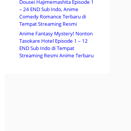
Dousei Hajimemashita Episode 1
– 24 END Sub Indo, Anime
Comedy Romance Terbaru di
Tempat Streaming Resmi
Anime Fantasy Mystery! Nonton
Tasokare Hotel Episode 1 – 12
END Sub Indo di Tempat
Streaming Resmi Anime Terbaru