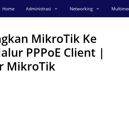
Home
Administrasi
Networking
Multime
gkan MikroTik Ke
Jalur PPPoE Client |
r MikroTik