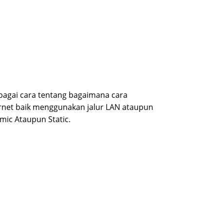
agai cara tentang bagaimana cara
rnet baik menggunakan jalur LAN ataupun
ic Ataupun Static.