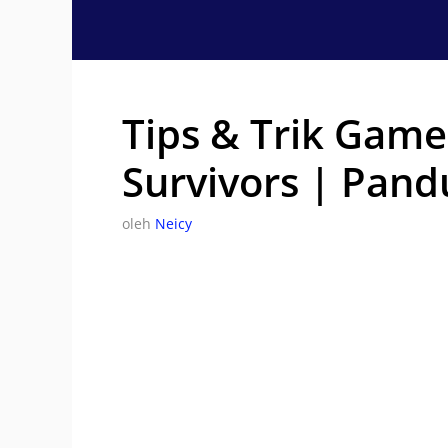
Langsung
ke
isi
Tips & Trik Game
Survivors | Pan
oleh
Neicy